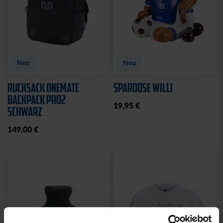
Neu
Neu
RUCKSACK ONEMATE
SPARDOSE WILLI
BACKPACK PRO2
19,95 €
SCHWARZ
149,00 €