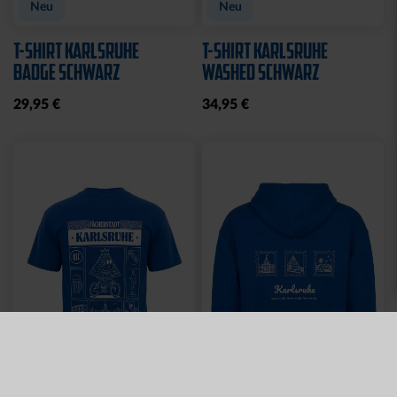
TLG.
LADIES
29,95 €
35,00 €
54,95 €
30 Tage Bestpreis: 35,00 €
Sale
JOGGINGHOSE KRLSRH
BABY LÄTZCHEN-2ER