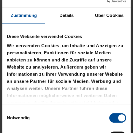
Zustimmung
Details
Über Cookies
Diese Webseite verwendet Cookies
Neu
Sale
Neu
Wir verwenden Cookies, um Inhalte und Anzeigen zu
personalisieren, Funktionen für soziale Medien
WÄRMEFLASCHE LOGO
T-SHIRT
anbieten zu können und die Zugriffe auf unsere
SCHWARZ
SCHREIBSCHRIFT LOGOS
Website zu analysieren. Außerdem geben wir
LADIES
Informationen zu Ihrer Verwendung unserer Website
17,95 €
an unsere Partner für soziale Medien, Werbung und
15,00 €
29,95 €
Analysen weiter. Unsere Partner führen diese
30 Tage Bestpreis: 15,00 €
Informationen möglicherweise mit weiteren Daten
zusammen, die Sie ihnen bereitgestellt haben oder
die sie im Rahmen Ihrer Nutzung der Dienste
Einwilligungsauswahl
gesammelt haben.
Notwendig