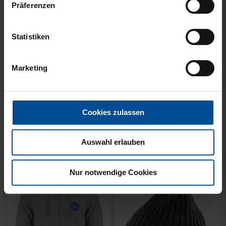
Präferenzen
Statistiken
Marketing
Ausverkauft
Neu
Sale
Neu
HYBRIDJACKE LOGO
COLLEGE JACKE KSC
GRAU 2025
NAVY-WEISS
Cookies zulassen
35,00 €
79,95 €
30 Tage Bestpreis: 35,00 €
Auswahl erlauben
Nur notwendige Cookies