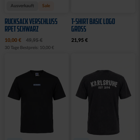
Ausverkauft
Ausverkauft
JOGGING SWEATSET
SOFTSHELLJACKE LOGO
LOGO BLAU
NAVY
Ausverkauft
Neu
Sale
BABY GESCHENKBOX 4-
HALF ZIP KRLSRH GRAU