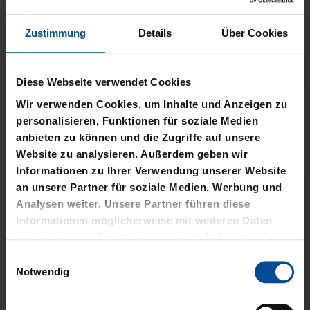
Zustimmung
Details
Über Cookies
Neu
Neu
Diese Webseite verwendet Cookies
Wir verwenden Cookies, um Inhalte und Anzeigen zu
T-SHIRT STADTMOMENTE
HOODIE STADTMOMENTE
personalisieren, Funktionen für soziale Medien
anbieten zu können und die Zugriffe auf unsere
29,95 €
59,95 €
Website zu analysieren. Außerdem geben wir
Informationen zu Ihrer Verwendung unserer Website
an unsere Partner für soziale Medien, Werbung und
Analysen weiter. Unsere Partner führen diese
Informationen möglicherweise mit weiteren Daten
zusammen, die Sie ihnen bereitgestellt haben oder
die sie im Rahmen Ihrer Nutzung der Dienste
Einwilligungsauswahl
gesammelt haben.
Notwendig