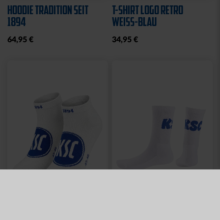
HOODIE TRADITION SEIT
T-SHIRT LOGO RETRO
1894
WEISS-BLAU
64,95 €
34,95 €
Neu
Neu