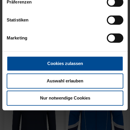
Präferenzen
Statistiken
Neu
Neu
SWEATER KARLSRUHE
SWEATER KARLSRUHE
Marketing
GRAU KIDS
GRAU
49,95 €
64,95 €
Cookies zulassen
Auswahl erlauben
Nur notwendige Cookies