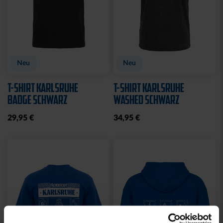
Neu
Neu
T-SHIRT KARLSRUHE
T-SHIRT KARLSRUHE
BADGE SCHWARZ
WASHED SCHWARZ
29,95 €
34,95 €