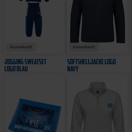
Neu
Neu
T-SHIRT KARLSRUHE
T-SHIRT TRADITION SEIT
GRAU
1894
29,95 €
34,95 €