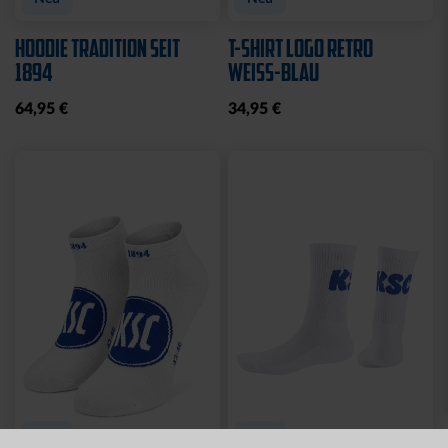
Sale
Neu
Neu
T-SHIRT KSC PINSEL
JACKE HARRINGTON
GRAU
SCHRIFTZUG NAVY
10,00 €
19,95 €
69,95 €
30 Tage Bestpreis: 10,00 €
Neu
Neu