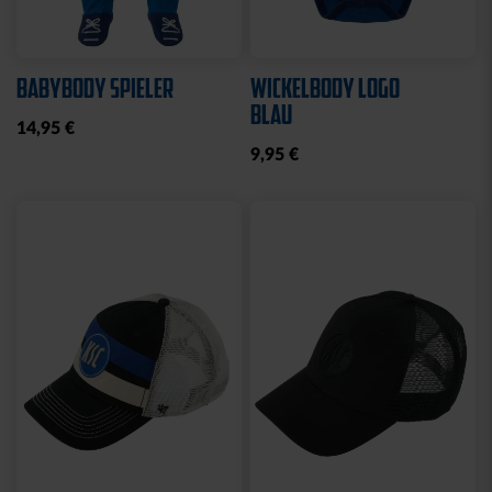
Ausverkauft
Neu
Sale
Neu
HYBRIDJACKE LOGO
COLLEGE JACKE KSC
GRAU 2025
NAVY-WEISS
35,00 €
79,95 €
30 Tage Bestpreis: 35,00 €