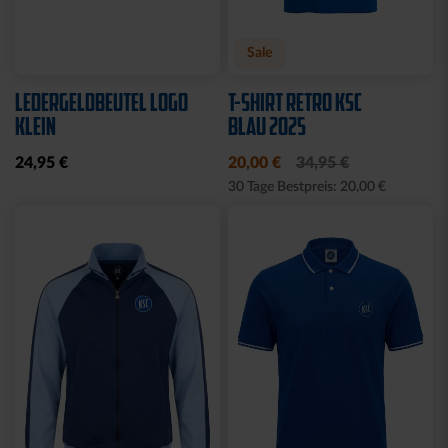
Neu
Neu
RUCKSACK ONEMATE
SPARDOSE WILLI
BACKPACK PRO2
19,95 €
SCHWARZ
149,00 €