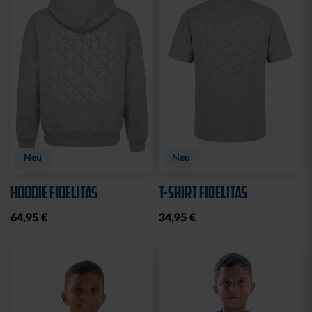
Sale
Sale
T-SHIRT KIDS GRAFFITI
HOODIE LADIES RETRO
KSC
NAVY
10,00 €
24,95 €
35,00 €
59,95 €
30 Tage Bestpreis: 10,00 €
30 Tage Bestpreis: 35,00 €