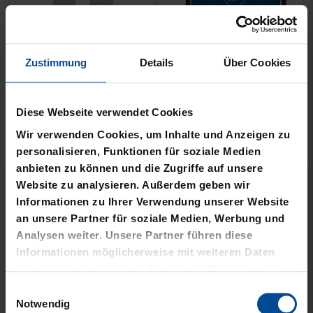
Zustimmung
Details
Über Cookies
Neu
Neu
SNEAKER SOCKEN WEISS 2
SOCKEN KSC WAVY
Diese Webseite verwendet Cookies
ER SET
12,95 €
Wir verwenden Cookies, um Inhalte und Anzeigen zu
12,95 €
personalisieren, Funktionen für soziale Medien
anbieten zu können und die Zugriffe auf unsere
Website zu analysieren. Außerdem geben wir
Informationen zu Ihrer Verwendung unserer Website
an unsere Partner für soziale Medien, Werbung und
Analysen weiter. Unsere Partner führen diese
Informationen möglicherweise mit weiteren Daten
zusammen, die Sie ihnen bereitgestellt haben oder
die sie im Rahmen Ihrer Nutzung der Dienste
Einwilligungsauswahl
gesammelt haben.
Notwendig