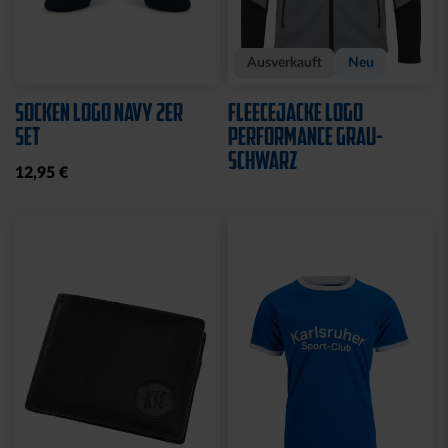
Sale
Neu
SWEATJACKE LOGO KIDS
SWEATJACKE KSC LOGO
NATUR
29,95 €
39,95 €
64,95 €
30 Tage Bestpreis: 29,95 €