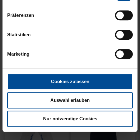
Präferenzen
Neu
Neu
Statistiken
T-SHIRT KSC WAVY
T-SHIRT KSC WAVY 1894
STREIFEN
WEISS
Marketing
34,95 €
34,95 €
Cookies zulassen
Auswahl erlauben
Nur notwendige Cookies