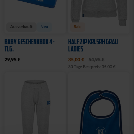
Neu
Neu
HOODIE TRADITION SEIT
T-SHIRT LOGO RETRO
1894
WEISS-BLAU
64,95 €
34,95 €