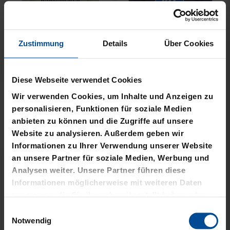
Zustimmung
Details
Über Cookies
Neu
Neu
T-SHIRT NACKTER MANN
T-SHIRT MEINE HEIMAT
Diese Webseite verwendet Cookies
CREME KIDS
BLAU
Wir verwenden Cookies, um Inhalte und Anzeigen zu
29,95 €
34,95 €
personalisieren, Funktionen für soziale Medien
anbieten zu können und die Zugriffe auf unsere
Website zu analysieren. Außerdem geben wir
Informationen zu Ihrer Verwendung unserer Website
an unsere Partner für soziale Medien, Werbung und
Analysen weiter. Unsere Partner führen diese
Informationen möglicherweise mit weiteren Daten
zusammen, die Sie ihnen bereitgestellt haben oder
die sie im Rahmen Ihrer Nutzung der Dienste
Einwilligungsauswahl
gesammelt haben.
Notwendig