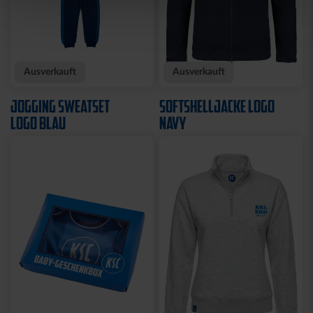
Neu
Neu
T-SHIRT KARLSRUHE
T-SHIRT TRADITION SEIT
GRAU
1894
29,95 €
34,95 €