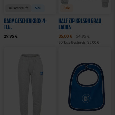
Neu
Neu
HOODIE TRADITION SEIT
T-SHIRT LOGO RETRO
1894
WEISS-BLAU
64,95 €
34,95 €