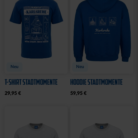
BABYBODY SPIELER
WICKELBODY LOGO
BLAU
14,95 €
9,95 €