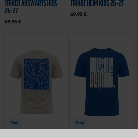
Neu
Sale
Neu
WÄRMEFLASCHE LOGO
T-SHIRT
SCHWARZ
SCHREIBSCHRIFT LOGOS
LADIES
17,95 €
15,00 €
29,95 €
30 Tage Bestpreis: 15,00 €