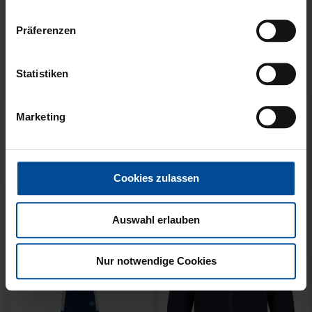
Präferenzen
Neu
Neu
Statistiken
T-SHIRT MEINE HEIMAT
T-SHIRT KARLSRUHE
BLAU KIDS
GRAU KIDS
Marketing
29,95 €
29,95 €
Cookies zulassen
Auswahl erlauben
Nur notwendige Cookies