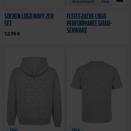
Sale
Neu
SWEATJACKE LOGO KIDS
SWEATJACKE KSC LOGO
NATUR
29,95 €
39,95 €
64,95 €
30 Tage Bestpreis: 29,95 €