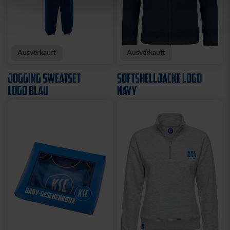
Neu
Neu
T-SHIRT KARLSRUHE
T-SHIRT TRADITION SEIT
GRAU
1894
29,95 €
34,95 €