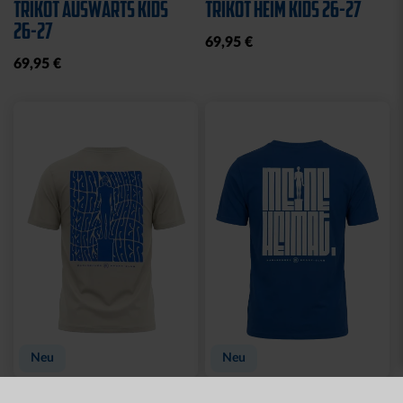
Neu
Sale
Neu
WÄRMEFLASCHE LOGO
T-SHIRT
SCHWARZ
SCHREIBSCHRIFT LOGOS
LADIES
17,95 €
15,00 €
29,95 €
30 Tage Bestpreis: 15,00 €