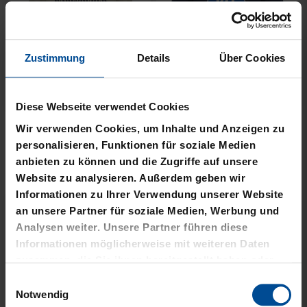
Zustimmung
Details
Über Cookies
Neu
Neu
T-SHIRT NACKTER MANN
T-SHIRT MEINE HEIMAT
Diese Webseite verwendet Cookies
CREME KIDS
BLAU
Wir verwenden Cookies, um Inhalte und Anzeigen zu
29,95 €
34,95 €
personalisieren, Funktionen für soziale Medien
anbieten zu können und die Zugriffe auf unsere
Website zu analysieren. Außerdem geben wir
Informationen zu Ihrer Verwendung unserer Website
an unsere Partner für soziale Medien, Werbung und
Analysen weiter. Unsere Partner führen diese
Informationen möglicherweise mit weiteren Daten
zusammen, die Sie ihnen bereitgestellt haben oder
die sie im Rahmen Ihrer Nutzung der Dienste
Einwilligungsauswahl
gesammelt haben.
Notwendig