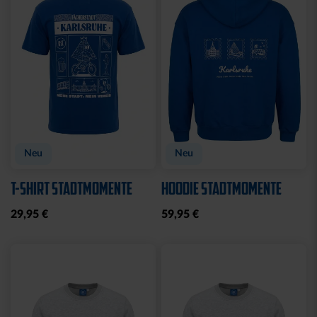
BABYBODY SPIELER
WICKELBODY LOGO
BLAU
14,95 €
9,95 €