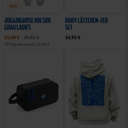
Neu
Neu
SNEAKER SOCKEN WEISS 2
SOCKEN KSC WAVY
ER SET
12,95 €
12,95 €