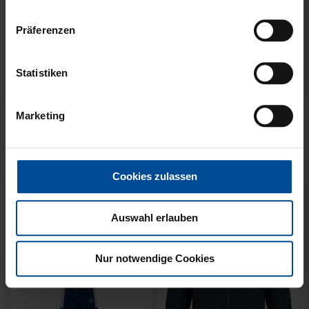
Präferenzen
Neu
Neu
Statistiken
T-SHIRT MEINE HEIMAT
T-SHIRT KARLSRUHE
BLAU KIDS
GRAU KIDS
Marketing
29,95 €
29,95 €
Cookies zulassen
Auswahl erlauben
Nur notwendige Cookies