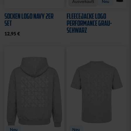
Sale
Neu
SWEATJACKE LOGO KIDS
SWEATJACKE KSC LOGO
NATUR
29,95 €
39,95 €
64,95 €
30 Tage Bestpreis: 29,95 €