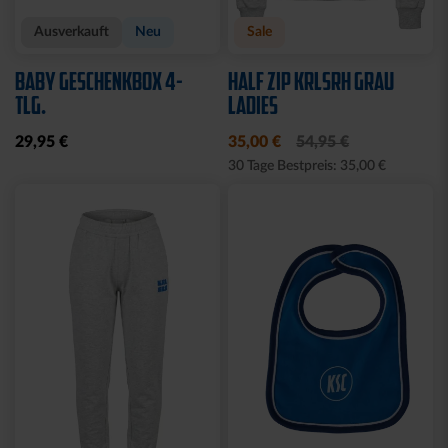
Neu
Neu
HOODIE TRADITION SEIT
T-SHIRT LOGO RETRO
1894
WEISS-BLAU
64,95 €
34,95 €