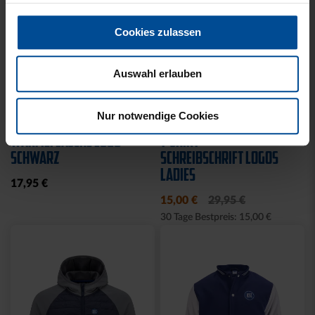
Cookies zulassen
Auswahl erlauben
Neu
Sale
Neu
Nur notwendige Cookies
WÄRMEFLASCHE LOGO
T-SHIRT
SCHWARZ
SCHREIBSCHRIFT LOGOS
LADIES
17,95 €
15,00 €
29,95 €
30 Tage Bestpreis: 15,00 €