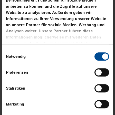
personalisieren, Funktionen für soziale Medien
anbieten zu können und die Zugriffe auf unsere
Website zu analysieren. Außerdem geben wir
Informationen zu Ihrer Verwendung unserer Website
an unsere Partner für soziale Medien, Werbung und
Analysen weiter. Unsere Partner führen diese
Neu
Neu
Informationen möglicherweise mit weiteren Daten
zusammen, die Sie ihnen bereitgestellt haben oder
RUCKSACK ONEMATE
SPARDOSE WILLI
die sie im Rahmen Ihrer Nutzung der Dienste
Einwilligungsauswahl
BACKPACK PRO2
gesammelt haben.
Notwendig
19,95 €
SCHWARZ
149,00 €
Präferenzen
Statistiken
Marketing