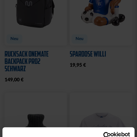
Neu
Neu
RUCKSACK ONEMATE
SPARDOSE WILLI
BACKPACK PRO2
19,95 €
SCHWARZ
149,00 €