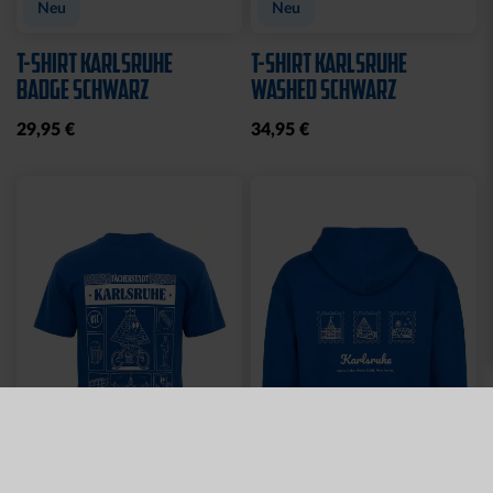
TLG.
LADIES
29,95 €
35,00 €
54,95 €
30 Tage Bestpreis: 35,00 €
Sale
JOGGINGHOSE KRLSRH
BABY LÄTZCHEN-2ER