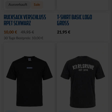
Ausverkauft
Ausverkauft
JOGGING SWEATSET
SOFTSHELLJACKE LOGO
LOGO BLAU
NAVY
Ausverkauft
Neu
Sale
BABY GESCHENKBOX 4-
HALF ZIP KRLSRH GRAU