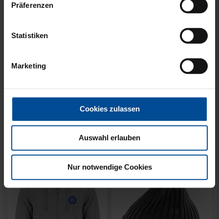
Präferenzen
Statistiken
Marketing
Ausverkauft
Neu
Sale
Neu
HYBRIDJACKE LOGO
COLLEGE JACKE KSC
GRAU 2025
NAVY-WEISS
Cookies zulassen
35,00 €
79,95 €
30 Tage Bestpreis: 35,00 €
Auswahl erlauben
Nur notwendige Cookies