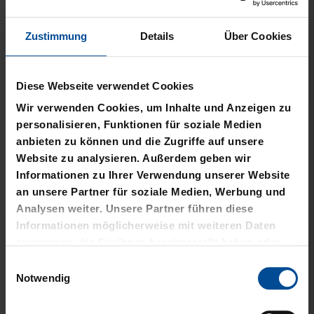
Zustimmung
Details
Über Cookies
Diese Webseite verwendet Cookies
Neu
Sale
Neu
Wir verwenden Cookies, um Inhalte und Anzeigen zu
personalisieren, Funktionen für soziale Medien
WÄRMEFLASCHE LOGO
T-SHIRT
anbieten zu können und die Zugriffe auf unsere
SCHWARZ
SCHREIBSCHRIFT LOGOS
Website zu analysieren. Außerdem geben wir
LADIES
Informationen zu Ihrer Verwendung unserer Website
17,95 €
an unsere Partner für soziale Medien, Werbung und
15,00 €
29,95 €
Analysen weiter. Unsere Partner führen diese
30 Tage Bestpreis: 15,00 €
Informationen möglicherweise mit weiteren Daten
zusammen, die Sie ihnen bereitgestellt haben oder
die sie im Rahmen Ihrer Nutzung der Dienste
Einwilligungsauswahl
gesammelt haben.
Notwendig