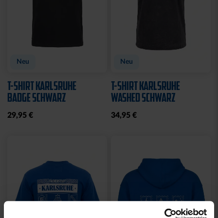
Neu
Neu
T-SHIRT KARLSRUHE
T-SHIRT KARLSRUHE
BADGE SCHWARZ
WASHED SCHWARZ
29,95 €
34,95 €