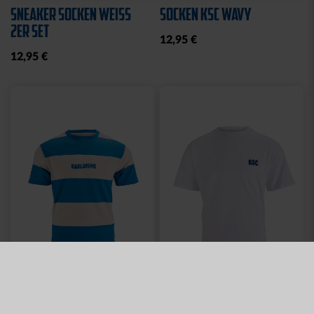
SNEAKER SOCKEN WEISS 2
SOCKEN KSC WAVY
ER SET
12,95 €
12,95 €
Neu
Neu