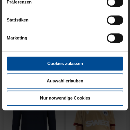
Präferenzen
Statistiken
Neu
Neu
SWEATER KARLSRUHE
SWEATER KARLSRUHE
Marketing
GRAU KIDS
GRAU
49,95 €
64,95 €
Cookies zulassen
Auswahl erlauben
Nur notwendige Cookies