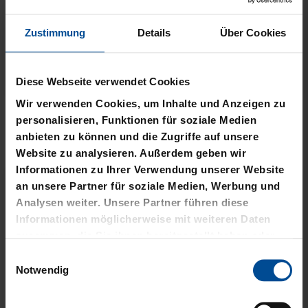
Zustimmung
Details
Über Cookies
Neu
Neu
Diese Webseite verwendet Cookies
Wir verwenden Cookies, um Inhalte und Anzeigen zu
T-SHIRT STADTMOMENTE
HOODIE STADTMOMENTE
personalisieren, Funktionen für soziale Medien
anbieten zu können und die Zugriffe auf unsere
29,95 €
59,95 €
Website zu analysieren. Außerdem geben wir
Informationen zu Ihrer Verwendung unserer Website
an unsere Partner für soziale Medien, Werbung und
Analysen weiter. Unsere Partner führen diese
Informationen möglicherweise mit weiteren Daten
zusammen, die Sie ihnen bereitgestellt haben oder
die sie im Rahmen Ihrer Nutzung der Dienste
Einwilligungsauswahl
gesammelt haben.
Notwendig