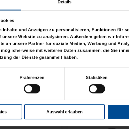
Details
Cookies
Inhalte und Anzeigen zu personalisieren, Funktionen für s
f unsere Website zu analysieren. Außerdem geben wir Inform
e an unsere Partner für soziale Medien, Werbung und Analy
 möglicherweise mit weiteren Daten zusammen, die Sie ihnen
utzung der Dienste gesammelt haben.
Neu
BASIC LOGO KLEIN
RUCKSACK ONEMATE
Präferenzen
Statistiken
BACKPACK PRO2 SCH
149,00 €
ies
Auswahl erlauben