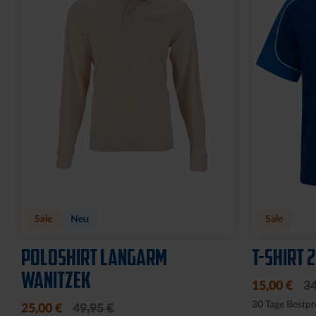
Sale
Neu
Sale
POLOSHIRT LANGARM
T-SHIRT 
WANITZEK
15,00 €
34
30 Tage Bestpr
25,00 €
49,95 €