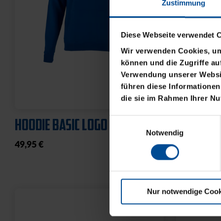
Zustimmung
Diese Webseite verwendet 
Wir verwenden Cookies, um 
können und die Zugriffe au
Verwendung unserer Websit
führen diese Informationen
die sie im Rahmen Ihrer N
HOODIE BASIC LOGO KLEIN
T-SHIRT 
Einwilligungsauswahl
Notwendig
49,95 €
21,95 €
Nur notwendige Cook