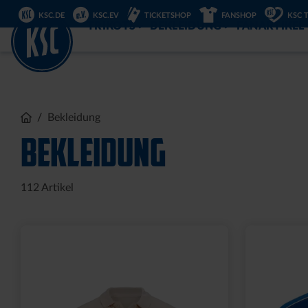
DIREKT
KSC.DE
KSC.EV
TICKETSHOP
FANSHOP
KSC 
ZUM
INHALT
TRIKOTS
BEKLEIDUNG
FANARTIKEL
Bekleidung
BEKLEIDUNG
112
Artikel