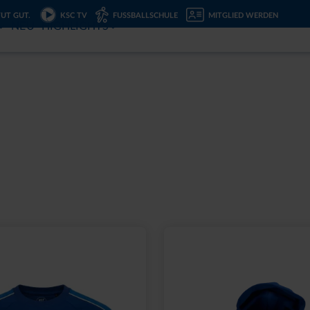
TUT GUT.
KSC TV
FUSSBALLSCHULE
MITGLIED WERDEN
NEU
HIGHLIGHTS