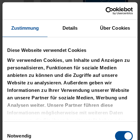
Zustimmung
Details
Über Cookies
Neu
Neu
SNEAKER SOCKEN WEISS 2
SOCKEN KSC WAVY
Diese Webseite verwendet Cookies
ER SET
12,95 €
Wir verwenden Cookies, um Inhalte und Anzeigen zu
12,95 €
personalisieren, Funktionen für soziale Medien
anbieten zu können und die Zugriffe auf unsere
Website zu analysieren. Außerdem geben wir
Informationen zu Ihrer Verwendung unserer Website
an unsere Partner für soziale Medien, Werbung und
Analysen weiter. Unsere Partner führen diese
Informationen möglicherweise mit weiteren Daten
zusammen, die Sie ihnen bereitgestellt haben oder
die sie im Rahmen Ihrer Nutzung der Dienste
Einwilligungsauswahl
gesammelt haben.
Notwendig