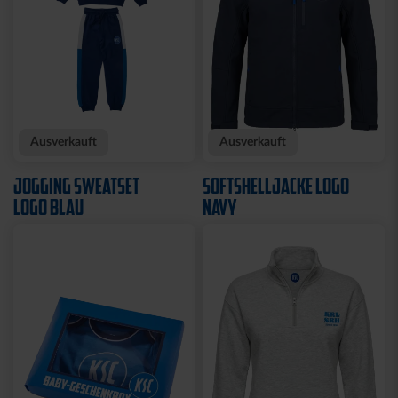
Neu
Neu
T-SHIRT KARLSRUHE
T-SHIRT TRADITION SEIT
GRAU
1894
29,95 €
34,95 €