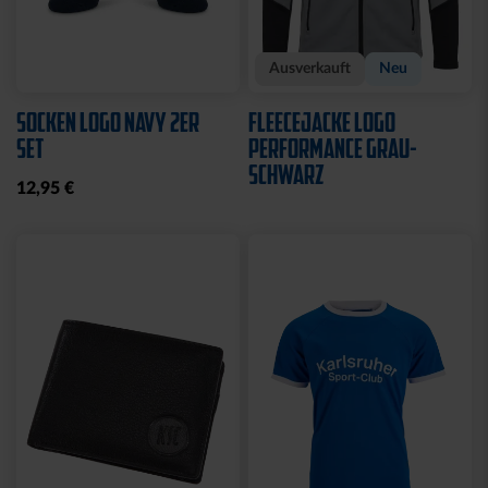
Sale
Neu
SWEATJACKE LOGO KIDS
SWEATJACKE KSC LOGO
NATUR
29,95 €
39,95 €
64,95 €
30 Tage Bestpreis: 29,95 €