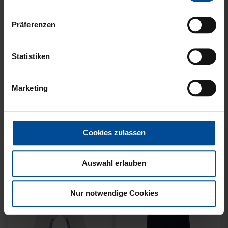
Präferenzen
Neu
Neu
Statistiken
T-SHIRT KSC WAVY
T-SHIRT KSC WAVY 1894
STREIFEN
WEISS
Marketing
34,95 €
34,95 €
Cookies zulassen
Auswahl erlauben
Nur notwendige Cookies