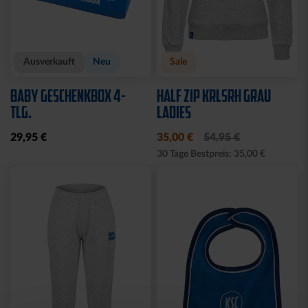
Neu
Neu
HOODIE TRADITION SEIT
T-SHIRT LOGO RETRO
1894
WEISS-BLAU
64,95 €
34,95 €