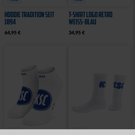
Sale
Neu
Neu
T-SHIRT KSC PINSEL
JACKE HARRINGTON
GRAU
SCHRIFTZUG NAVY
10,00 €
19,95 €
69,95 €
30 Tage Bestpreis: 10,00 €
Neu
Neu