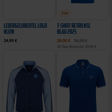
Neu
Neu
RUCKSACK ONEMATE
SPARDOSE WILLI
BACKPACK PRO2
19,95 €
SCHWARZ
149,00 €