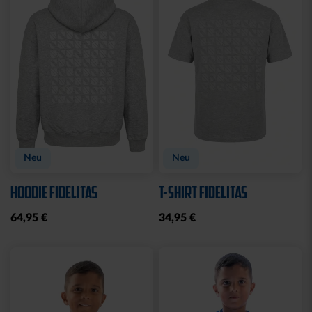
Sale
Sale
T-SHIRT KIDS GRAFFITI
HOODIE LADIES RETRO
KSC
NAVY
10,00 €
24,95 €
35,00 €
59,95 €
30 Tage Bestpreis: 10,00 €
30 Tage Bestpreis: 35,00 €