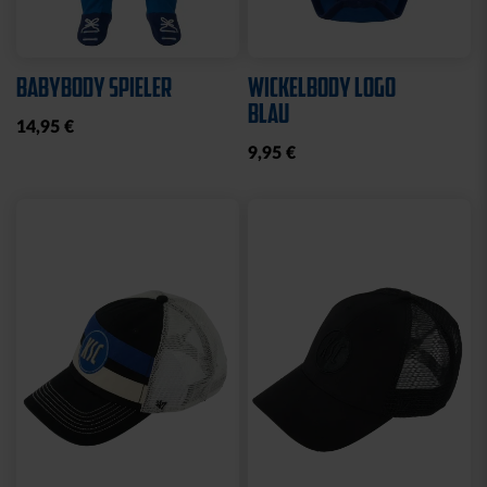
Ausverkauft
Neu
Sale
Neu
HYBRIDJACKE LOGO
COLLEGE JACKE KSC
GRAU 2025
NAVY-WEISS
35,00 €
79,95 €
30 Tage Bestpreis: 35,00 €