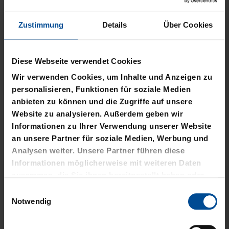
Zustimmung
Details
Über Cookies
Diese Webseite verwendet Cookies
Neu
Sale
Neu
Wir verwenden Cookies, um Inhalte und Anzeigen zu
WÄRMEFLASCHE LOGO
T-SHIRT
personalisieren, Funktionen für soziale Medien
SCHWARZ
SCHREIBSCHRIFT LOGOS
anbieten zu können und die Zugriffe auf unsere
LADIES
Website zu analysieren. Außerdem geben wir
17,95 €
Informationen zu Ihrer Verwendung unserer Website
15,00 €
29,95 €
an unsere Partner für soziale Medien, Werbung und
30 Tage Bestpreis: 15,00 €
Analysen weiter. Unsere Partner führen diese
Informationen möglicherweise mit weiteren Daten
zusammen, die Sie ihnen bereitgestellt haben oder
die sie im Rahmen Ihrer Nutzung der Dienste
Einwilligungsauswahl
gesammelt haben.
Notwendig