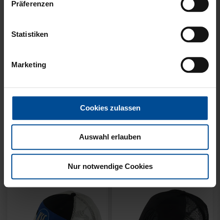
Präferenzen
Statistiken
Ausverkauft
Neu
Sale
Neu
Marketing
HYBRIDJACKE LOGO
COLLEGE JACKE KSC
GRAU 2025
NAVY-WEISS
Cookies zulassen
35,00 €
79,95 €
30 Tage Bestpreis: 35,00 €
Auswahl erlauben
Nur notwendige Cookies