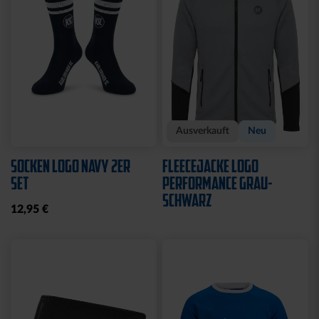
Sale
Neu
SWEATJACKE LOGO KIDS
SWEATJACKE KSC LOGO
NATUR
29,95 €
39,95 €
64,95 €
30 Tage Bestpreis: 29,95 €