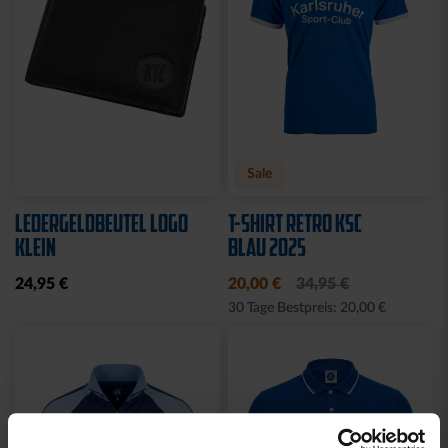
Neu
Neu
RUCKSACK ONEMATE
SPARDOSE WILLI
BACKPACK PRO2
19,95 €
SCHWARZ
149,00 €