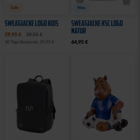
Ausverkauft
Ausverkauft
JOGGING SWEATSET
SOFTSHELLJACKE LOGO
LOGO BLAU
NAVY
Ausverkauft
Neu
Sale
BABY GESCHENKBOX 4-
HALF ZIP KRLSRH GRAU