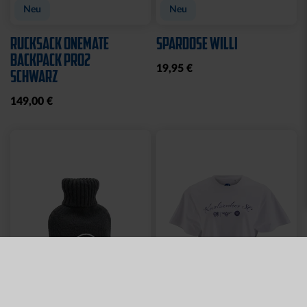
TLG.
LADIES
29,95 €
35,00 €
54,95 €
30 Tage Bestpreis: 35,00 €
Sale
JOGGINGHOSE KRLSRH
BABY LÄTZCHEN-2ER
GRAU LADIES
SET