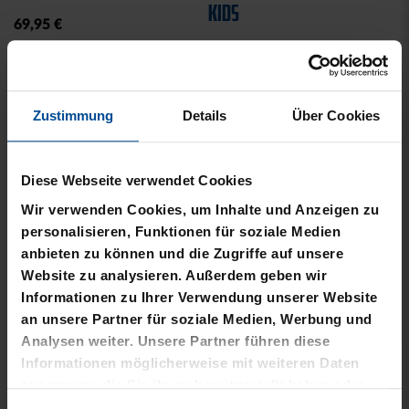
12,00 €
29,95 €
30 Tage Bestpreis: 12,00 €
KARLSRUHER SC
DER OFFIZIELLE FANSHOP