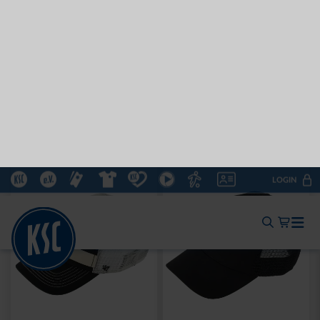
Ausverkauft
Neu
Sale
SWEATER RETRO CREME
HOODIE LOGO BIG NAVY
2025
2025
30,00 €
64,95 €
30 Tage Bestpreis: 30,00 €