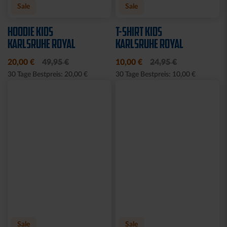
Ausverkauft
Ausverkauft
JOGGING SWEATSET
SOFTSHELLJACKE LOGO
LOGO BLAU
NAVY
Ausverkauft
Neu
Sale
BABY GESCHENKBOX 4-
HALF ZIP KRLSRH GRAU