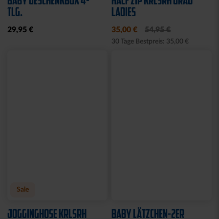
Neu
Neu
HOODIE TRADITION SEIT
T-SHIRT LOGO RETRO
1894
WEISS-BLAU
64,95 €
34,95 €