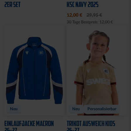
Neu
Neu
HOODIE KSC WAVY 1894
T-SHIRT PIQUÉ LOGO
WEISS
69,95 €
39,95 €