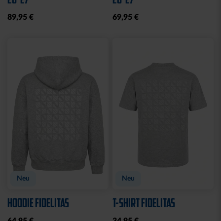
Sale
Neu
SWEATJACKE LOGO KIDS
SWEATJACKE KSC LOGO
NATUR
29,95 €
39,95 €
64,95 €
30 Tage Bestpreis: 29,95 €
Neu
Neu