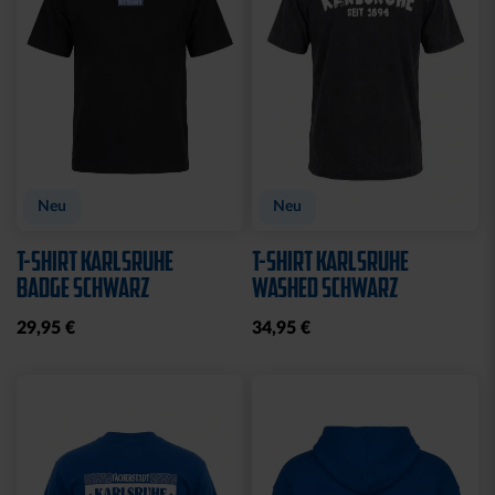
Ausverkauft
Neu
Sale
BABY GESCHENKBOX 4-
HALF ZIP KRLSRH GRAU
TLG.
LADIES
29,95 €
35,00 €
54,95 €
30 Tage Bestpreis: 35,00 €