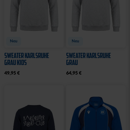
Sale
WASCHBEUTEL
HOODIE NACKTER MANN
KARLSRUHER SC
CREME 2025
SCHWARZ
27,00 €
64,95 €
21,95 €
30 Tage Bestpreis: 27,00 €