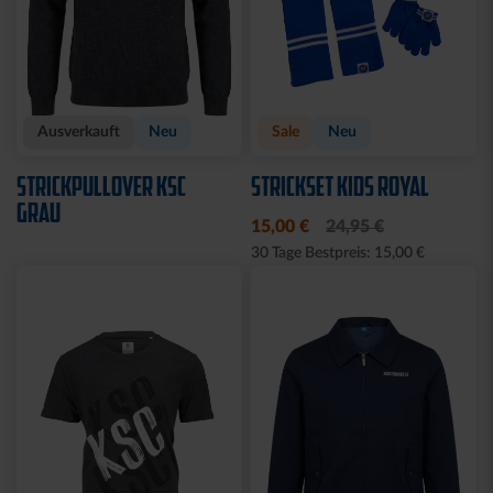
Neu
Neu
Personalisierbar
EINLAUFJACKE MACRON
TRIKOT AUSWEICH KIDS
26-27
26-27
89,95 €
69,95 €