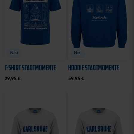
Sale
JOGGINGHOSE KRLSRH
BABY LÄTZCHEN-2ER
GRAU LADIES
SET
25,00 €
39,95 €
14,95 €
30 Tage Bestpreis: 25,00 €