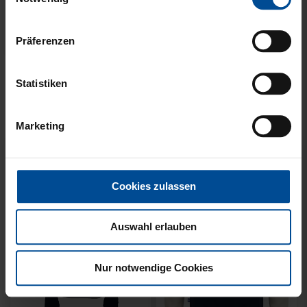
Präferenzen
Neu
Neu
Statistiken
T-SHIRT NACKTER MANN
T-SHIRT MEINE HEIMAT
CREME KIDS
BLAU
Marketing
29,95 €
34,95 €
Cookies zulassen
Auswahl erlauben
Nur notwendige Cookies