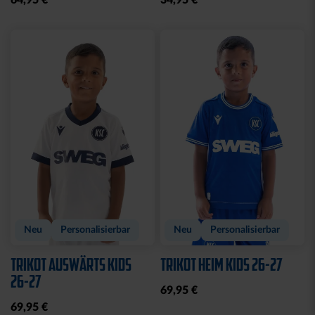
RUCKSACK ONEMATE
SPARDOSE WILLI
BACKPACK PRO2
19,95 €
SCHWARZ
149,00 €