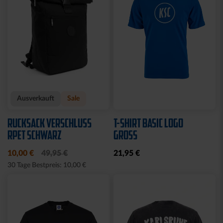
Ausverkauft
Ausverkauft
JOGGING SWEATSET
SOFTSHELLJACKE LOGO
LOGO BLAU
NAVY