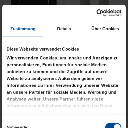
Neu
Personalisierbar
Neu
Personalisierbar
Zustimmung
Details
Über Cookies
TRIKOT AUSWÄRTS KIDS
TRIKOT HEIM KIDS 26-27
26-27
Diese Webseite verwendet Cookies
69,95 €
69,95 €
Wir verwenden Cookies, um Inhalte und Anzeigen zu
personalisieren, Funktionen für soziale Medien
anbieten zu können und die Zugriffe auf unsere
Website zu analysieren. Außerdem geben wir
Informationen zu Ihrer Verwendung unserer Website
an unsere Partner für soziale Medien, Werbung und
Analysen weiter. Unsere Partner führen diese
Informationen möglicherweise mit weiteren Daten
zusammen, die Sie ihnen bereitgestellt haben oder
die sie im Rahmen Ihrer Nutzung der Dienste
Einwilligungsauswahl
gesammelt haben.
Notwendig