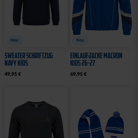
Ausverkauft
Sale
SOCKEN LOGO WEISS 2
T-SHIRT BALKENSCHAL
ER SET
KSC NAVY 2025
12,00 €
29,95 €
30 Tage Bestpreis: 12,00 €